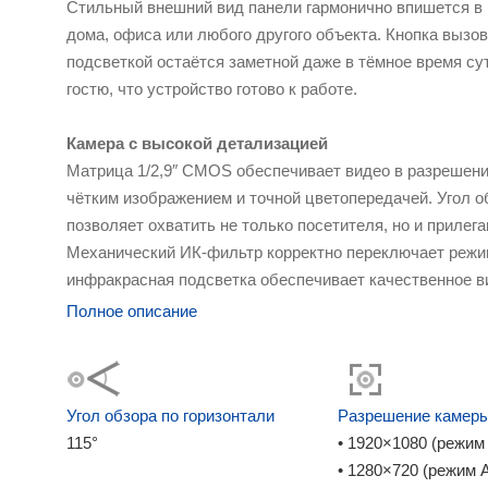
Стильный внешний вид панели гармонично впишется в 
дома, офиса или любого другого объекта. Кнопка вызов
подсветкой остаётся заметной даже в тёмное время су
гостю, что устройство готово к работе.
Камера с высокой детализацией
Матрица 1/2,9″ CMOS обеспечивает видео в разрешени
чётким изображением и точной цветопередачей. Угол о
позволяет охватить не только посетителя, но и прилег
Механический ИК-фильтр корректно переключает режим
инфракрасная подсветка обеспечивает качественное в
освещённости от 0,01 Лк.
Полное описание
Подключение к современным и устаревшим систем
На задней панели расположен аппаратный переключат
изменить формат сигнала с AHD-1080 p на AHD-720 p 
Угол обзора по горизонтали
Разрешение камер
Это обеспечивает совместимость ML-20HD как с совр
115°
• 1920×1080 (режи
видеодомофонами, так и с аналоговыми системами без
• 1280×720 (режим