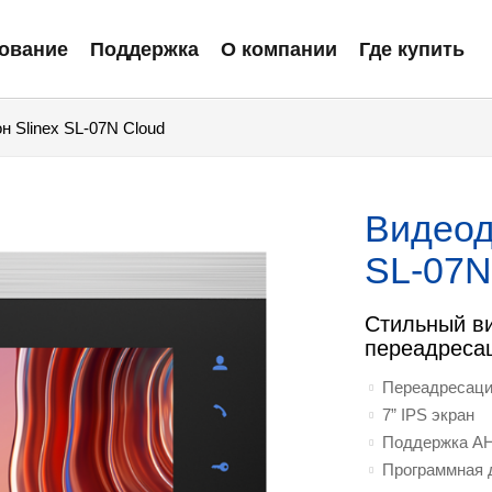
ование
Поддержка
О компании
Где купить
 Slinex SL‑07N Cloud
Видеод
SL‑07N
Стильный в
переадреса
Переадресация
7” IPS экран
Поддержка AHD
Программная 