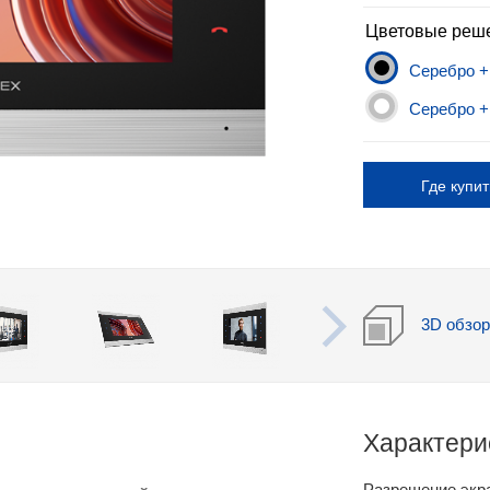
Цветовые реш
Серебро +
Серебро +
Где купит
3D обзо
Характери
Разрешение экр