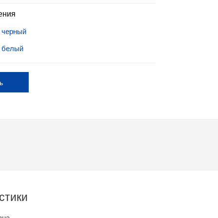
ения
 черный
 белый
ь
р
стики
ана