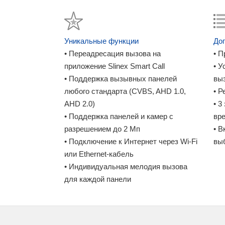
соединения по Wi-Fi. Вы сможете управлять 
входящие вызовы и даже открывать двери с 
смартфона, где установлено приложение Sline
Интернет-соединения.
Уникальные функции
До
• Переадресация вызова на
• П
Система позволяет провести подключение од
приложение Slinex Smart Call
• 
также двух аналоговых видеокамер. Обе выз
• Поддержка вызывных панелей
вы
для камер нужен отдельный блок питания. В 
любого стандарта (CVBS, AHD 1.0,
• Р
запись при входящем вызове, таким образом, в
AHD 2.0)
• 3
приходил к вам, пока вас не было дома. В л
• Поддержка панелей и камер с
вре
видеозаписи в архиве с помощью ПК/мобильн
разрешением до 2 Мп
• В
свою MP3 мелодию для каждой вызывной пан
• Подключение к Интернет через Wi-Fi
вы
или Ethernet-кабель
Внешний вид устройства и дисплей
• Индивидуальная мелодия вызова
Видеодомофон SL‑07N Cloud как яркий предс
для каждой панели
отдельным вниманием к деталям и внешнему 
выполнен с использованием отполированного
кнопок, все основные элементы управления 