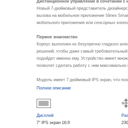
Дистанционное управление в сочетании с
Новый 7-дюймовый представитель дизайнерс
вызова на мобильное приложение Slinex Smar
мобильного приложения или сенсорных кнопок
Первое знакомство
Корпус выполнен из безупречно гладкого алю
решений, чтобы даже самый требовательный 
подойдет именно ему. Устройство имеет мно
позволят сделать работу с ним максимально 
Модель имеет 7 дюймовый IPS экран, что по
на улице или в помещении. SL‑07N Cloud очен
Полное описание
возможно подключение к Интернету по Wi-Fi 
приложения на вашем мобильном телефоне, п
Особенности данной модели
Дисплей
Ра
Помимо стандартного подключения через Eth
7" IPS экран 16:9
23