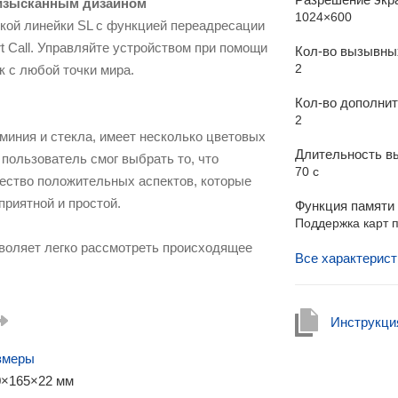
 изысканным дизайном
1024×600
кой линейки SL с функцией переадресации
t Call. Управляйте устройством при помощи
Кол-во вызывны
2
 с любой точки мира.
Кол-во дополни
2
миния и стекла, имеет несколько цветовых
Длительность в
пользователь смог выбрать то, что
70 с
жество положительных аспектов, которые
приятной и простой.
Функция памяти
Поддержка карт 
зволяет легко рассмотреть происходящее
Все характерист
ь удобен в использовании тем, что
или Ethernet для управления с помощью
ланшете или из браузера ПК.
Инструкци
змеры
ernet, SL‑07N Cloud оснащен возможностью
0×165×22 мм