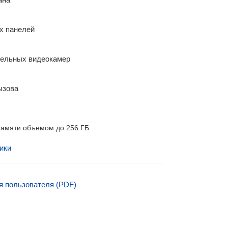
х панелей
тельных видеокамер
ызова
памяти объемом до 256 ГБ
ики
я пользователя (PDF)