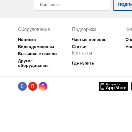
Видеодомофон Slinex
Видеодомо
ПОДП
SM-07M
SL
Компактный видеодомофон
Домофон с 
в совершенно уникальных
корпусом и
Оборудование
Поддержка
Ко
цветах
блоком
Новинки
Частые вопросы
О 
Видеодомофоны
Статьи
Но
Контакты
Вызывные панели
Другое
Где купить
оборудование