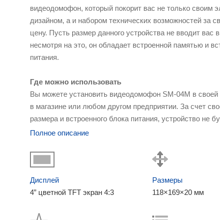
видеодомофон, который покорит вас не только своим 
дизайном, а и набором технических возможностей за 
цену. Пусть размер данного устройства не вводит вас 
несмотря на это, он обладает встроенной памятью и в
питания.
Где можно использовать
Вы можете установить видеодомофон SМ-04М в своей к
в магазине или любом другом предприятии. За счет св
размера и встроенного блока питания, устройство не б
много места, и вы сможете поместить его там, где у ва
Полное описание
пространство.
Особенности данной модели
Список особенностей домофона SМ-04М можно начать 
Дисплей
Размеры
внутренней памяти, которой хватит на 250 кадров ваши
4” цветной TFT экран 4:3
118×169×20 мм
более чем в 2 раза больше, чем обычно в домофонах т
Среди индивидуальных пользовательских настроек ес